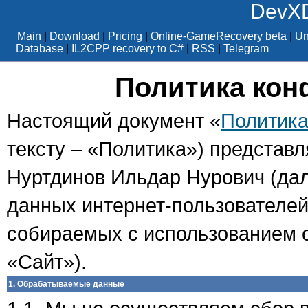
DevXD
Main
|
Download
|
Pricing
|
Online-GameRecovery beta
|
Un
Database
|
IL2CPP recovery to C#
|
RSS
|
Telegram
Политика ко
Настоящий документ «
Политика
тексту – «Политика») представ
Нуртдинов Ильдар Нурович (да
данных интернет-пользователей
собираемых с использованием 
«Сайт»).
1. Обрабатываемые данные